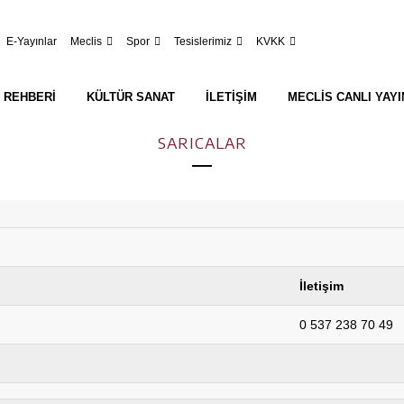
E-Yayınlar
Meclis
Spor
Tesislerimiz
KVKK
 REHBERI
KÜLTÜR SANAT
İLETIŞIM
MECLIS CANLI YAYI
SARICALAR
İletişim
0 537 238 70 49