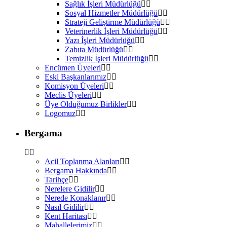
Sağlık İşleri Müdürlüğü
Sosyal Hizmetler Müdürlüğü
Strateji Geliştirme Müdürlüğü
Veterinerlik İşleri Müdürlüğü
Yazı İşleri Müdürlüğü
Zabıta Müdürlüğü
Temizlik İşleri Müdürlüğü
Encümen Üyeleri
Eski Başkanlarımız
Komisyon Üyeleri
Meclis Üyeleri
Üye Olduğumuz Birlikler
Logomuz
Bergama
Acil Toplanma Alanları
Bergama Hakkında
Tarihçe
Nerelere Gidilir
Nerede Konaklanır
Nasıl Gidilir
Kent Haritası
Mahallelerimiz