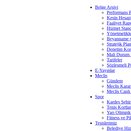
Belge Arşivi
Performans P
Kesin Hesap
Faaliyet Rapo
Hizmet Stand
Yönetmelikl
Beyanname v
Stratejik Plan
Denetim Ko
Mali Durum v
Tarifeler
Sözleşmeli P
E-Yayınlar
Meclis
Gündem
Meclis Karar
Meclis Canlı
Spor
Kardeş Şehir
Tenis Kortlar
Yarı Olimpi
Fitness ve Pi
Tesislerimiz
Belediye Hiz