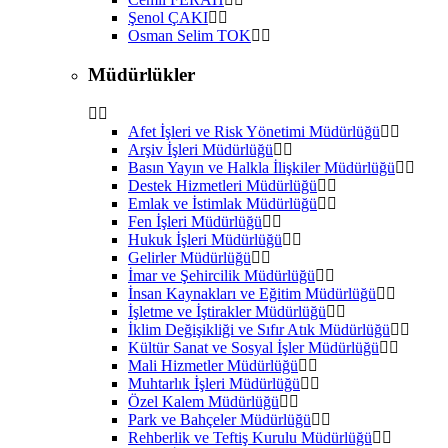
Şenol ÇAKI
Osman Selim TOK
Müdürlükler
Afet İşleri ve Risk Yönetimi Müdürlüğü
Arşiv İşleri Müdürlüğü
Basın Yayın ve Halkla İlişkiler Müdürlüğü
Destek Hizmetleri Müdürlüğü
Emlak ve İstimlak Müdürlüğü
Fen İşleri Müdürlüğü
Hukuk İşleri Müdürlüğü
Gelirler Müdürlüğü
İmar ve Şehircilik Müdürlüğü
İnsan Kaynakları ve Eğitim Müdürlüğü
İşletme ve İştirakler Müdürlüğü
İklim Değişikliği ve Sıfır Atık Müdürlüğü
Kültür Sanat ve Sosyal İşler Müdürlüğü
Mali Hizmetler Müdürlüğü
Muhtarlık İşleri Müdürlüğü
Özel Kalem Müdürlüğü
Park ve Bahçeler Müdürlüğü
Rehberlik ve Teftiş Kurulu Müdürlüğü