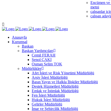
Encümen ve M
metni
çalışanlar iç
çalışan adayl
Anasayfa
Kurumsal
Başkan
Başkan Yardımcıları
Cemil FERAH
Şenol ÇAKI
Osman Selim TOK
Müdürlükler
Afet İşleri ve Risk Yönetimi Müdürlüğü
Arşiv İşleri Müdürlüğü
Basın Yayın ve Halkla İlişkiler Müdürlüğü
Destek Hizmetleri Müdürlüğü
Emlak ve İstimlak Müdürlüğü
Fen İşleri Müdürlüğü
Hukuk İşleri Müdürlüğü
Gelirler Müdürlüğü
İmar ve Şehircilik Müdürlüğü