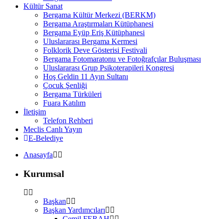
Kültür Sanat
Bergama Kültür Merkezi (BERKM)
Bergama Araştırmaları Kütüphanesi
Bergama Eyüp Eriş Kütüphanesi
Uluslararası Bergama Kermesi
Folklorik Deve Gösterisi Festivali
Bergama Fotomaratonu ve Fotoğrafçılar Buluşması
Uluslararası Grup Psikoterapileri Kongresi
Hoş Geldin 11 Ayın Sultanı
Çocuk Şenliği
Bergama Türküleri
Fuara Katılım
İletişim
Telefon Rehberi
Meclis Canlı Yayın
E-Belediye
Anasayfa
Kurumsal
Başkan
Başkan Yardımcıları
Cemil FERAH