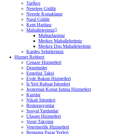
Tarihçe
Nerelere Gidilir
Nerede Konaklanır
Nasıl Gidilir
Kent Haritası
Mahallelerimiz
Muhtarlarımız
Merkez Mahallelerimiz
Merkez Dışı Mahallelerimiz
Kardeş Şehirlerimiz
Hizmet Rehberi
Cenaze Hizmetleri
Denetimler
Engelsiz Taksi
Evde Bakım Hizmetleri
İş Yeri Ruhsat İşlemleri
Jeotermal Konut Isıtma Hizmetleri
Kurslar
Nikah İşlemleri
Restorasyonlar
Sosyal Yardımlar
Ulaşım Hizmetleri
Vergi Takvimi
Veterinerlik Hizmetleri
Bergama Pazar Yerleri