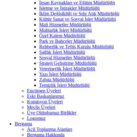
İnsan Kaynakları ve Eğitim Müdürlüğü
İşletme ve İştirakler Müdürlüğü
İklim Değişikliği ve Sıfır Atık Müdürlüğü
Kültür Sanat ve Sosyal İşler Müdürlüğü
Mali Hizmetler Müdürlüğü
Muhtarlık İşleri Müdürlüğü
Özel Kalem Müdürlüğü
Park ve Bahçeler Müdürlüğü
Rehberlik ve Teftiş Kurulu Müdürlüğü
Sağlık İşleri Müdürlüğü
Sosyal Hizmetler Müdürlüğü
Strateji Geliştirme Müdürlüğü
Veterinerlik İşleri Müdürlüğü
Yazı İşleri Müdürlüğü
Zabıta Müdürlüğü
Temizlik İşleri Müdürlüğü
Encümen Üyeleri
Eski Başkanlarımız
Komisyon Üyeleri
Meclis Üyeleri
Üye Olduğumuz Birlikler
Logomuz
Bergama
Acil Toplanma Alanları
Bergama Hakkında