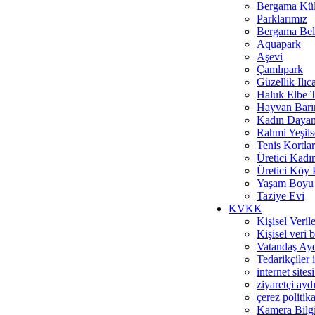
Bergama Kül
Parklarımız
Bergama Bele
Aquapark
Aşevi
Çamlıpark
Güzellik Ilıc
Haluk Elbe T
Hayvan Barı
Kadın Dayan
Rahmi Yeşils
Tenis Kortlar
Üretici Kadı
Üretici Köy 
Yaşam Boyu 
Taziye Evi
KVKK
Kişisel Veri
Kişisel veri 
Vatandaş Ayd
Tedarikçiler 
internet site
ziyaretçi ayd
çerez politika
Kamera Bilgil