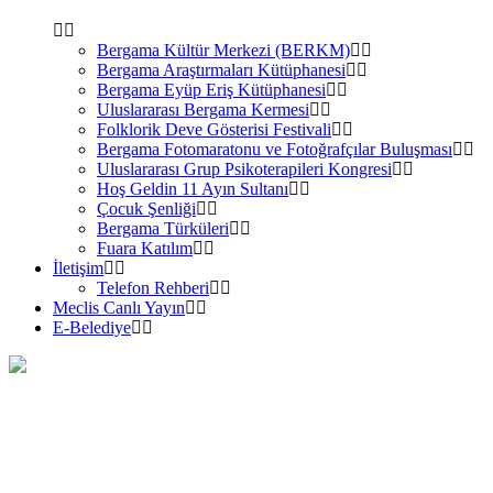
Bergama Kültür Merkezi (BERKM)
Bergama Araştırmaları Kütüphanesi
Bergama Eyüp Eriş Kütüphanesi
Uluslararası Bergama Kermesi
Folklorik Deve Gösterisi Festivali
Bergama Fotomaratonu ve Fotoğrafçılar Buluşması
Uluslararası Grup Psikoterapileri Kongresi
Hoş Geldin 11 Ayın Sultanı
Çocuk Şenliği
Bergama Türküleri
Fuara Katılım
İletişim
Telefon Rehberi
Meclis Canlı Yayın
E-Belediye