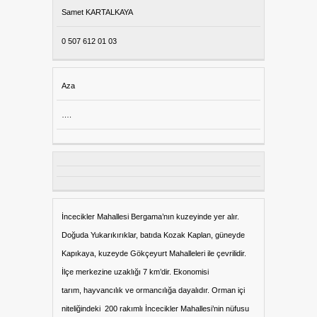
Samet KARTALKAYA
0 507 612 01 03
Aza
….
İncecikler Mahallesi Bergama’nın kuzeyinde yer alır.
Doğuda Yukarıkırıklar, batıda Kozak Kaplan, güneyde
Kapıkaya, kuzeyde Gökçeyurt Mahalleleri ile çevrilidir.
İlçe merkezine uzaklığı 7 km’dir. Ekonomisi
tarım, hayvancılık ve ormancılığa dayalıdır. Orman içi
niteliğindeki 200 rakımlı İncecikler Mahallesi’nin nüfusu